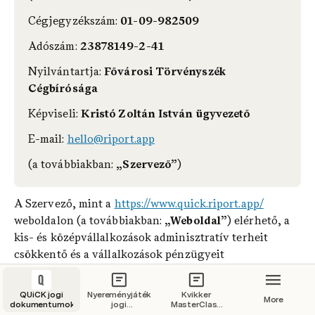
Cégjegyzékszám:
 01-09-982509
Adószám:
 23878149-2-41
Nyilvántartja:
 Fővárosi Törvényszék 
Cégbírósága
Képviseli:
 Kristó Zoltán István ügyvezető
E-mail:
hello@riport.app
(a továbbiakban: 
„Szervező”
)
A Szervező, mint a 
https://www.quick.riport.app/
weboldalon (a továbbiakban: 
„Weboldal”
) elérhető, a 
kis- és középvállalkozások adminisztratív terheit 
csökkentő és a vállalkozások pénzügyeit 
áttekinthetővé tevő Quick elnevezésű online, 
felhőalapú alkalmazás (a továbbiakban együttesen: 
QUiCK jogi
Nyereményjáték
Kvikker
More
„Szolgáltatás”
) üzemeltetője számára kiemelt 
dokumentumok
jogi
MasterClass
dokumentumai
képzés jogi