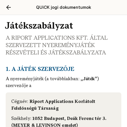
QUiCK jogi dokumentumok
Játékszabályzat
A RIPORT APPLICATIONS KFT. ÁLTAL
SZERVEZETT NYEREMÉNYJÁTÉK
RÉSZVÉTELI ÉS JÁTÉKSZABÁLYZATA
1. A JÁTÉK SZERVEZŐJE
A nyereményjáték (a továbbiakban: 
„Játék”
) 
szervezője a
Cégnév:
 Riport Applications Korlátolt 
Felelősségű Társaság
Székhely:
 1052 Budapest, Deák Ferenc tér 3. 
(MEYER & LEVINSON emelet)