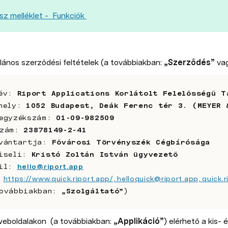
.sz melléklet -  Funkciók 
alános szerződési feltételek (a továbbiakban: 
„Szerződés”
 va
év: 
Riport Applications Korlátolt Felelősségű T
hely: 
1052 Budapest, Deák Ferenc tér 3. (MEYER 
egyzékszám: 
01-09-982509
zám: 
23878149-2-41
vántartja: 
Fővárosi Törvényszék Cégbírósága
iseli: 
Kristó Zoltán István ügyvezető
il: 
hello@riport.app
 
https://www.quick.riport.app/, helloquick@riport.app, quick.r
ovábbiakban: 
„Szolgáltató”
)
 weboldalakon  (a továbbiakban: 
„Applikáció”
) elérhető a kis- 