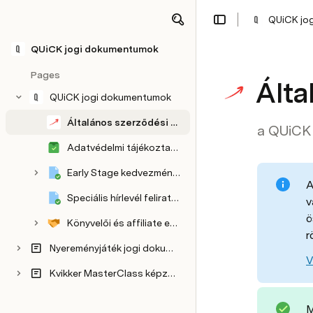
QUiCK jo
QUiCK jogi dokumentumok
Pages
Álta
QUiCK jogi dokumentumok
Általános szerződési feltételek
a QUiCK 
Adatvédelmi tájékoztató
Early Stage kedvezmény adatvédelmi tájékoztató
A
Speciális hírlevél feliratkozás
v
ö
Könyvelői és affiliate együttműködésekkel kapcsolatos feltételek és dokumentumok
r
Nyereményjáték jogi dokumentumai
V
Kvikker MasterClass képzés jogi dokumentumai
M