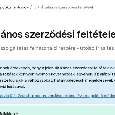
/
/
gi dokumentumok
...
Általános szerződési feltételek
lános szerződési feltétel
szolgáltatás felhasználói részére - utolsó frissít
nnak érdekében, hogy a jelen általános szerződési feltételein
áltozások könnyen nyomon követhetőek legyenek, az alábbi tá
sszefoglaljuk a változásokat, hatálybalépésük megjelölésével, 
övid leírásával:​
erzió 0.4. Grandfather árazás kivezetése. Ezt megelőző módo
ellékletek:  