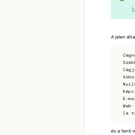
1
A jelen ált
Cégn
Szék
Cégj
Adós
Nyil
Képv
E-ma
Web:
(a t
​és a fenti