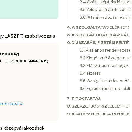
3.4 Számlaképfeladás, jog
3.5 Valós idejű bankszámla 
3.6. Átalányadózást és új
4. A SZOLGÁLTATÁS ELÉRHETŐ
5. A SZOLGÁLTATÁS HASZNÁL
gy 
„ÁSZF”
) szabályozza a
6. DÍJSZABÁS, FIZETÉSI FELTÉT
6.1 Általános rendelkezése
ársaság
6.2 Kiegészítő Szolgáltatás
& LEVINSON emelet)
6.3 Előfizetési csomagok
6.4 Fizetés
6.5. Szolgáltatás lemondá
6.6 Egyedi ajánlat, speciáli
7. TITOKTARTÁS
iport.co.hu
8. SZERZŐI JOG, SZELLEMI TU
9. ADATKEZELÉS, ADATVÉDELE
10. SZAVATOSSÁG
és középvállalkozások 
11. FELELŐSSÉG ÉS ANNAK KO