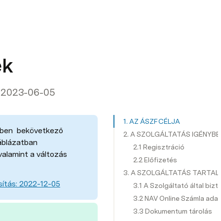
ek
és 2023-06-05
1. AZ ÁSZF CÉLJA
kben  bekövetkező 
2. A SZOLGÁLTATÁS IGÉNYB
blázatban 
2.1 Regisztráció
valamint a változás 
​2.2 Előfizetés
3. A SZOLGÁLTATÁS TARTA
sítás: 2022-12-05
3.1 A Szolgáltató által biz
3.2 NAV Online Számla ada
3.3 Dokumentum tárolás